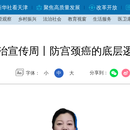
新华社看天津
聚焦高质量发展
改革开放
经观察
乡村振兴
法治社会
教育视窗
生活服务
医卫
治宣传周丨防宫颈癌的底层
分享到：
字体：
小
中
大