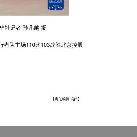
社记者 孙凡越 摄
者队主场110比103战胜北京控股
【责任编辑:冯娟】