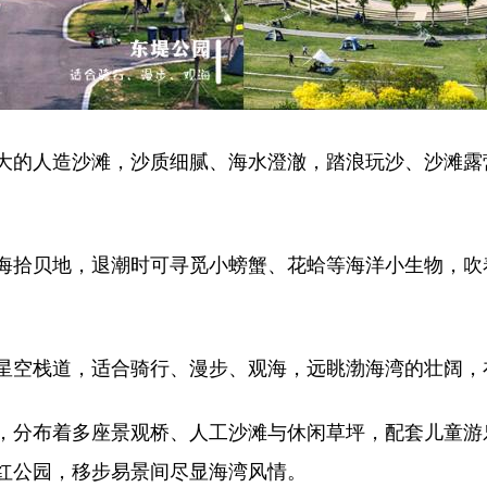
的人造沙滩，沙质细腻、海水澄澈，踏浪玩沙、沙滩露
拾贝地，退潮时可寻觅小螃蟹、花蛤等海洋小生物，吹
空栈道，适合骑行、漫步、观海，远眺渤海湾的壮阔，
分布着多座景观桥、人工沙滩与休闲草坪，配套儿童游
红公园，移步易景间尽显海湾风情。