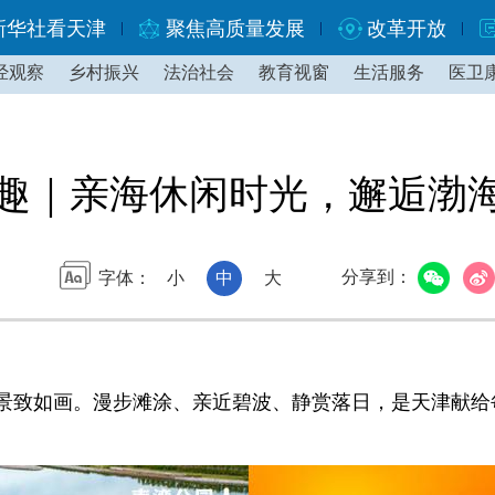
新华社看天津
聚焦高质量发展
改革开放
经观察
乡村振兴
法治社会
教育视窗
生活服务
医卫
潮趣｜亲海休闲时光，邂逅渤
分享到：
字体：
小
中
大
致如画。漫步滩涂、亲近碧波、静赏落日，是天津献给