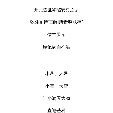
开元盛世终陷安史之乱
乾隆题诗“画图所贵鉴戒存”
借古警示
谨记满而不溢
小暑、大暑
小雪、大雪
唯小满无大满
直迎芒种