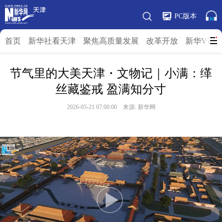
PC版本
首页
新华社看天津
聚焦高质量发展
改革开放
新华V访
节气里的大美天津・文物记｜小满：缂
丝藏鉴戒 盈满知分寸
2026-05-21 07:00:00 来源: 新华网