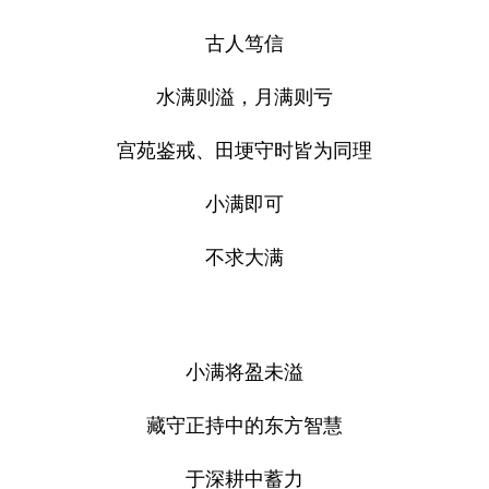
古人笃信
水满则溢，月满则亏
宫苑鉴戒、田埂守时皆为同理
小满即可
不求大满
小满将盈未溢
藏守正持中的东方智慧
于深耕中蓄力