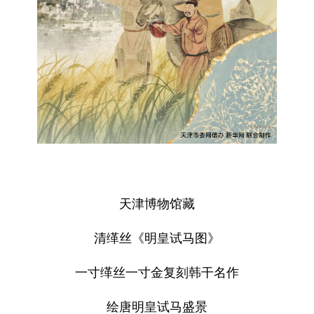
天津博物馆藏
清缂丝《明皇试马图》
一寸缂丝一寸金复刻韩干名作
绘唐明皇试马盛景