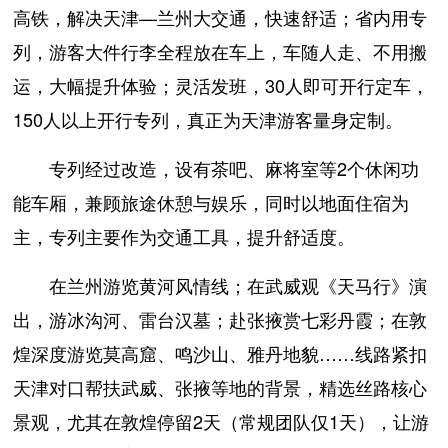
高铁，解决天津—兰州大交通，快速舒适；省内用专
列，游客大件行李全程放在车上，车随人走、不用搬
运，大幅提升体验；灵活发班，30人即可开行定车，
150人以上开行专列，真正为天津游客量身定制。
专列经过改造，设有茶吧、麻将室等2个休闲功
能车厢，兼顾旅途休憩与娱乐，同时以地面住宿为
主，专列主要作为交通工具，提升舒适度。
在兰州游览黄河风情线；在武威观《天马行》演
出，游冰沟河、雷台汉墓；赴张掖赏七彩丹霞；在敦
煌深度游览莫高窟、鸣沙山、雅丹地貌……线路紧扣
天津对口帮扶武威、张掖等地的背景，精选丝路核心
景观，尤其在敦煌停留2天（常规团队仅1天），让游