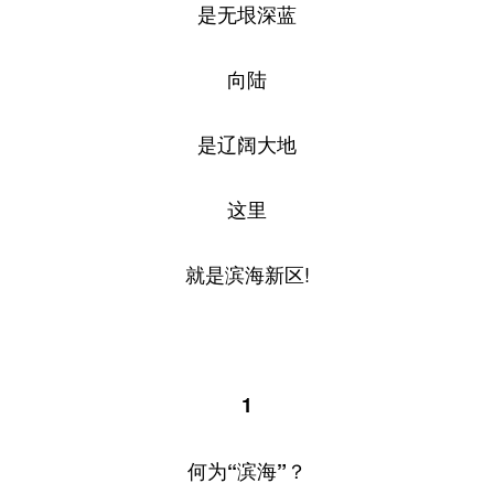
是无垠深蓝
向陆
是辽阔大地
这里
就是滨海新区!
1
何为“滨海”？