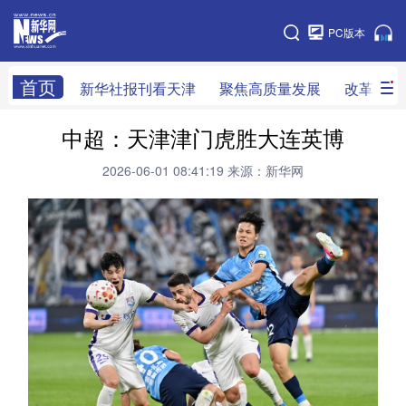
天津
PC版本
网站地图
首页
新华社报刊看天津
聚焦高质量发展
改革开放
中超：天津津门虎胜大连英博
新华社看天津
新华V访谈
做一天同事
2026-06-01 08:41:19
来源：新华网
天津时政
组织人事
党风廉政
改革开放
科技创新
产经观察
乡村振兴
法治社会
教育视窗
生活服务
医卫康养
文旅消费
新华影像
专栏