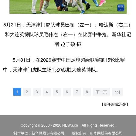
滨城
和平
河西
河北
河东
南开
红桥
东丽
5月31日，天津津门虎队球员巴顿（左一）、哈达斯（右二）
和大连英博队球员毛伟杰（右一）在比赛中争抢。新华社记
西青
北辰
武清
宝坻
者 赵子硕 摄
津南
静海
宁河
蓟州
5月31日，在2026赛季中国足球超级联赛第15轮比赛
中，天津津门虎队主场1比0战胜大连英博队。
1
2
3
4
5
6
7
8
下一页
>>|
【责任编辑:冯娟】
Copyright © 2000 - 2026 NEWS.cn All Rights Reserved.
制作单位：新华网股份有限公司 版权所有：新华网股份有限公司