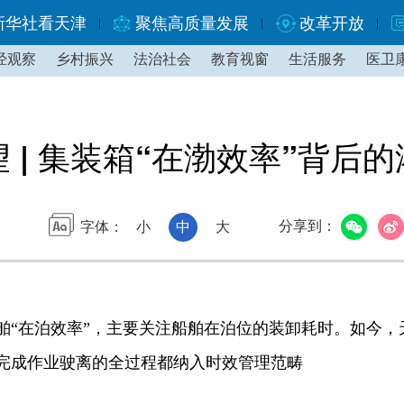
新华社看天津
聚焦高质量发展
改革开放
经观察
乡村振兴
法治社会
教育视窗
生活服务
医卫
望 | 集装箱“在渤效率”背后
分享到：
字体：
小
中
大
在泊效率”，主要关注船舶在泊位的装卸耗时。如今，天
完成作业驶离的全过程都纳入时效管理范畴