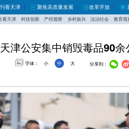
刊看天津
聚焦高质量发展
改革开放
社看天津
科技创新
产经观察
乡村振兴
法治社会
教育视
天津公安集中销毁毒品90余
字体：
小
中
大
分享到：