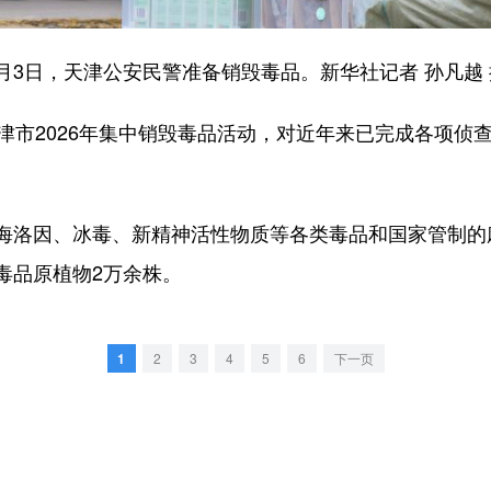
6月3日，天津公安民警准备销毁毒品。新华社记者 孙凡越 
市2026年集中销毁毒品活动，对近年来已完成各项侦
因、冰毒、新精神活性物质等各类毒品和国家管制的麻
毒品原植物2万余株。
1
2
3
4
5
6
下一页